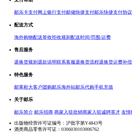
邮乐卡支付
网上银行支付
邮储快捷支付
邮乐快捷支付协议
配送方式
海外购物配送
签收拒收规则
配送时间/范围/运费
售后服务
退换货规则
退款说明
联系客服
退换货流程
退换货运费补偿
特色服务
邮掌柜
大客户团购
邮乐海外站
邮乐代购
手机充值
关于邮乐
邮乐简介
邮乐招商
商家入驻
批销商家入驻
诚聘英才
友情
出版物经营许可证编号：沪批字第Y4843号
酒类商品零售许可证：0306030103006762