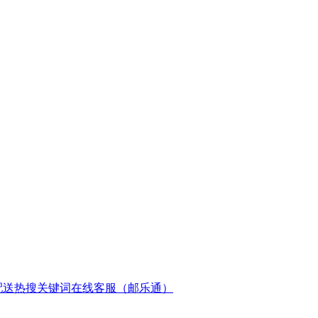
配送
热搜关键词
在线客服（邮乐通）