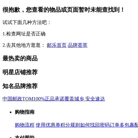
很抱歉，您查看的物品或页面暂时未能查找到！
试试下面几种方法吧：
1.检查网址是否正确
2.去其他地方逛逛：
邮乐首页
品牌荟萃
最热卖的商品
明星店铺推荐
知名品牌推荐
中国邮政
TOM
100%正品承诺
覆盖城乡 安全速达
购物指南
购物流程
使用优惠券
积分规则
如何找回密码
订单多包裹
支付帮助