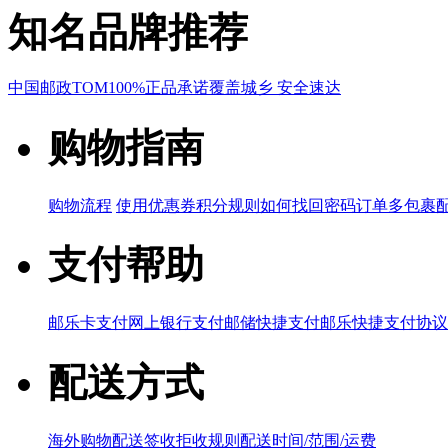
知名品牌推荐
中国邮政
TOM
100%正品承诺
覆盖城乡 安全速达
购物指南
购物流程
使用优惠券
积分规则
如何找回密码
订单多包裹
支付帮助
邮乐卡支付
网上银行支付
邮储快捷支付
邮乐快捷支付协议
配送方式
海外购物配送
签收拒收规则
配送时间/范围/运费