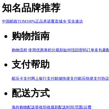
知名品牌推荐
中国邮政
TOM
100%正品承诺
覆盖城乡 安全速达
购物指南
购物流程
使用优惠券
积分规则
如何找回密码
订单多包裹
支付帮助
邮乐卡支付
网上银行支付
邮储快捷支付
邮乐快捷支付协议
配送方式
海外购物配送
签收拒收规则
配送时间/范围/运费