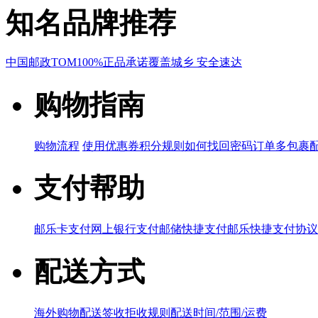
知名品牌推荐
中国邮政
TOM
100%正品承诺
覆盖城乡 安全速达
购物指南
购物流程
使用优惠券
积分规则
如何找回密码
订单多包裹
支付帮助
邮乐卡支付
网上银行支付
邮储快捷支付
邮乐快捷支付协议
配送方式
海外购物配送
签收拒收规则
配送时间/范围/运费