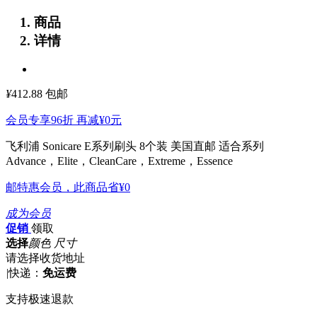
商品
详情
¥
412.88
包邮
会员专享96折 再减
¥0
元
飞利浦 Sonicare E系列刷头 8个装
美国直邮 适合系列
Advance，Elite，CleanCare，Extreme，Essence
邮特惠会员，此商品省
¥0
成为会员
促销
领取
选择
颜色 尺寸
请选择收货地址
|
快递：
免运费
支持极速退款