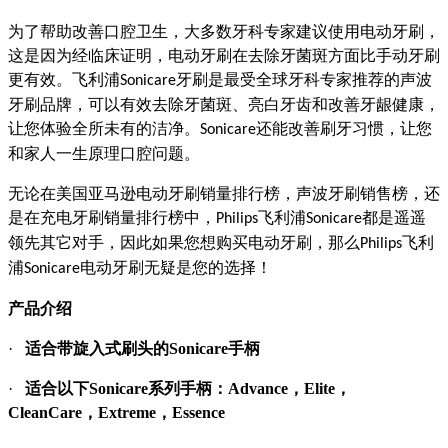
为了帮助改善口腔卫生，大多数牙科专家建议使用电动牙刷，
这是因为经临床证明，电动牙刷在去除牙菌斑方面比手动牙刷
更有效。飞利浦
牙刷是最受全球牙科专家推荐的声波
Sonicare
牙刷品牌，可以有效去除牙菌斑、亮白牙齿和改善牙龈健康，
让您体验全所未有的洁净。
还能改善刷牙习惯，让您
Sonicare
和家人一生原理口腔问题。
无论在美国亚马逊电动牙刷销量排行榜，声波牙刷销售榜，还
是在充电牙刷销量排行榜中，
飞利浦
都是遥遥
Philips
Sonicare
领先其它对手，因此如果您想购买电动牙刷，那么
飞利
Philips
浦
电动牙刷无疑是您的选择！
Sonicare
产品介绍
·
适合带旋入式刷头的
Sonicare
手柄
·
适合以下
Sonicare
系列手柄：
Advance
，
Elite
，
CleanCare
，
Extreme
，
Essence