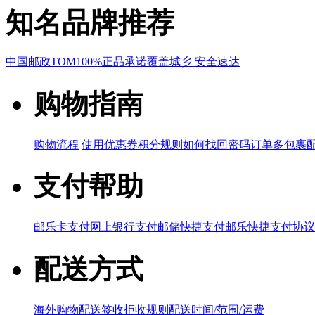
知名品牌推荐
中国邮政
TOM
100%正品承诺
覆盖城乡 安全速达
购物指南
购物流程
使用优惠券
积分规则
如何找回密码
订单多包裹
支付帮助
邮乐卡支付
网上银行支付
邮储快捷支付
邮乐快捷支付协议
配送方式
海外购物配送
签收拒收规则
配送时间/范围/运费