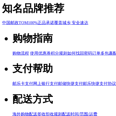
知名品牌推荐
中国邮政
TOM
100%正品承诺
覆盖城乡 安全速达
购物指南
购物流程
使用优惠券
积分规则
如何找回密码
订单多包裹
支付帮助
邮乐卡支付
网上银行支付
邮储快捷支付
邮乐快捷支付协议
配送方式
海外购物配送
签收拒收规则
配送时间/范围/运费