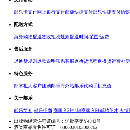
邮乐卡支付
网上银行支付
邮储快捷支付
邮乐快捷支付协议
配送方式
海外购物配送
签收拒收规则
配送时间/范围/运费
售后服务
退换货规则
退款说明
联系客服
退换货流程
退换货运费补偿
特色服务
邮掌柜
大客户团购
邮乐海外站
邮乐代购
手机充值
关于邮乐
邮乐简介
邮乐招商
商家入驻
批销商家入驻
诚聘英才
友情
出版物经营许可证编号：沪批字第Y4843号
酒类商品零售许可证：0306030103006762