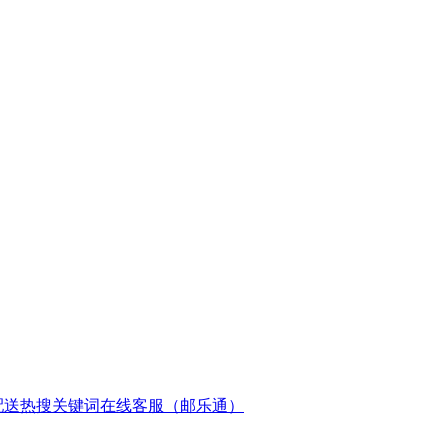
配送
热搜关键词
在线客服（邮乐通）