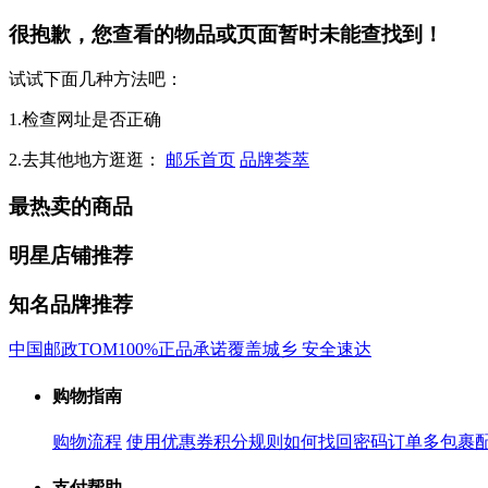
很抱歉，您查看的物品或页面暂时未能查找到！
试试下面几种方法吧：
1.检查网址是否正确
2.去其他地方逛逛：
邮乐首页
品牌荟萃
最热卖的商品
明星店铺推荐
知名品牌推荐
中国邮政
TOM
100%正品承诺
覆盖城乡 安全速达
购物指南
购物流程
使用优惠券
积分规则
如何找回密码
订单多包裹
支付帮助