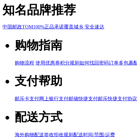
知名品牌推荐
中国邮政
TOM
100%正品承诺
覆盖城乡 安全速达
购物指南
购物流程
使用优惠券
积分规则
如何找回密码
订单多包裹
支付帮助
邮乐卡支付
网上银行支付
邮储快捷支付
邮乐快捷支付协议
配送方式
海外购物配送
签收拒收规则
配送时间/范围/运费