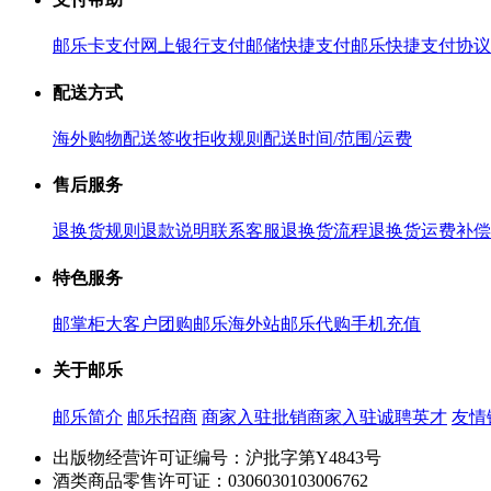
邮乐卡支付
网上银行支付
邮储快捷支付
邮乐快捷支付协议
配送方式
海外购物配送
签收拒收规则
配送时间/范围/运费
售后服务
退换货规则
退款说明
联系客服
退换货流程
退换货运费补偿
特色服务
邮掌柜
大客户团购
邮乐海外站
邮乐代购
手机充值
关于邮乐
邮乐简介
邮乐招商
商家入驻
批销商家入驻
诚聘英才
友情
出版物经营许可证编号：沪批字第Y4843号
酒类商品零售许可证：0306030103006762