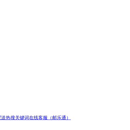
配送
热搜关键词
在线客服（邮乐通）