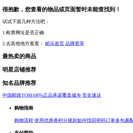
很抱歉，您查看的物品或页面暂时未能查找到！
试试下面几种方法吧：
1.检查网址是否正确
2.去其他地方逛逛：
邮乐首页
品牌荟萃
最热卖的商品
明星店铺推荐
知名品牌推荐
中国邮政
TOM
100%正品承诺
覆盖城乡 安全速达
购物指南
购物流程
使用优惠券
积分规则
如何找回密码
订单多包裹
支付帮助