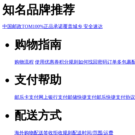
知名品牌推荐
中国邮政
TOM
100%正品承诺
覆盖城乡 安全速达
购物指南
购物流程
使用优惠券
积分规则
如何找回密码
订单多包裹
支付帮助
邮乐卡支付
网上银行支付
邮储快捷支付
邮乐快捷支付协议
配送方式
海外购物配送
签收拒收规则
配送时间/范围/运费