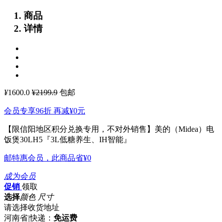
商品
详情
¥
1600.0
¥2199.9
包邮
会员专享96折 再减
¥0
元
【限信阳地区积分兑换专用，不对外销售】美的（Midea）电
饭煲30LH5『3L低糖养生、IH智能』
邮特惠会员，此商品省
¥0
成为会员
促销
领取
选择
颜色 尺寸
请选择收货地址
河南省
|
快递：
免运费