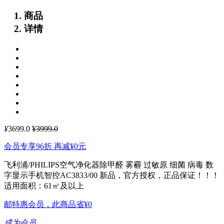
商品
详情
¥
3699.0
¥3999.0
会员专享96折 再减
¥0
元
飞利浦/PHILIPS空气净化器除甲醛 雾霾 过敏原 细菌 病毒 数
字显示手机智控AC3833/00
新品，官方授权，正品保证！！！
适用面积：61㎡及以上
邮特惠会员，此商品省
¥0
成为会员