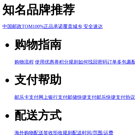
知名品牌推荐
中国邮政
TOM
100%正品承诺
覆盖城乡 安全速达
购物指南
购物流程
使用优惠券
积分规则
如何找回密码
订单多包裹
支付帮助
邮乐卡支付
网上银行支付
邮储快捷支付
邮乐快捷支付协议
配送方式
海外购物配送
签收拒收规则
配送时间/范围/运费