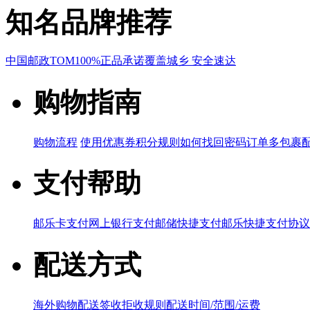
知名品牌推荐
中国邮政
TOM
100%正品承诺
覆盖城乡 安全速达
购物指南
购物流程
使用优惠券
积分规则
如何找回密码
订单多包裹
支付帮助
邮乐卡支付
网上银行支付
邮储快捷支付
邮乐快捷支付协议
配送方式
海外购物配送
签收拒收规则
配送时间/范围/运费