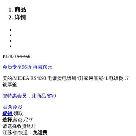
商品
详情
¥
328.0
¥419.0
会员专享96折 再减
¥0
元
美的/MIDEA RS4093 电饭煲电饭锅4升家用智能4L电饭煲
匠
银厚釜
邮特惠会员，此商品省
¥0
成为会员
促销
领取
选择
颜色 尺寸
请选择收货地址
江苏省
|
快递：
免运费