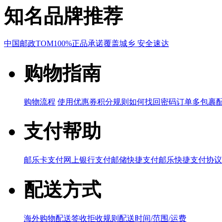
知名品牌推荐
中国邮政
TOM
100%正品承诺
覆盖城乡 安全速达
购物指南
购物流程
使用优惠券
积分规则
如何找回密码
订单多包裹
支付帮助
邮乐卡支付
网上银行支付
邮储快捷支付
邮乐快捷支付协议
配送方式
海外购物配送
签收拒收规则
配送时间/范围/运费