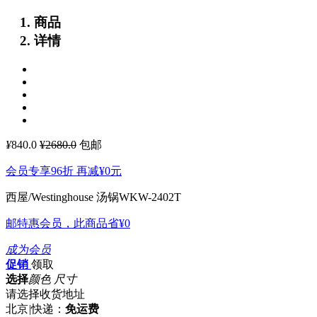
商品
详情
¥
840.0
¥2680.0
包邮
会员专享96折 再减
¥0
元
西屋/Westinghouse 汤锅WKW-2402T
邮特惠会员，此商品省
¥0
成为会员
促销
领取
选择
颜色 尺寸
请选择收货地址
北京
|
快递：
免运费