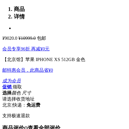
商品
详情
¥
9020.0
¥10999.0
包邮
会员专享96折 再减
¥0
元
【北京馆】苹果 IPHONE XS 512GB 金色
邮特惠会员，此商品省
¥0
成为会员
促销
领取
选择
颜色 尺寸
请选择收货地址
北京
|
快递：
免运费
支持极速退款
商品评价(
)
查看全部评价