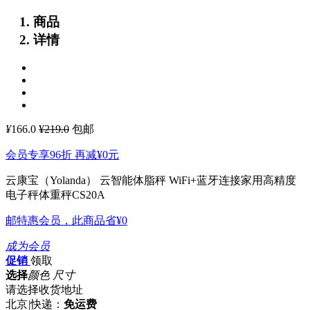
商品
详情
¥
166.0
¥219.0
包邮
会员专享96折 再减
¥0
元
云康宝（Yolanda） 云智能体脂秤 WiFi+蓝牙连接家用高精度
电子秤体重秤CS20A
邮特惠会员，此商品省
¥0
成为会员
促销
领取
选择
颜色 尺寸
请选择收货地址
北京
|
快递：
免运费