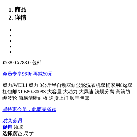
商品
详情
¥
538.0
¥788.0
包邮
会员专享96折 再减
¥0
元
威力/WEILI 威力 8公斤半自动双缸波轮洗衣机双桶家用8kg双
杠包邮XPB80-8008S
大容量 大动力 大风速 洗脱分离 高筋防
缠波轮 简易清晰面板 送货上门 顺丰包邮
邮特惠会员，此商品省
¥0
成为会员
促销
领取
选择
颜色 尺寸