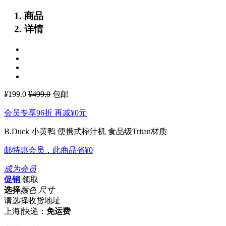
商品
详情
¥
199.0
¥499.0
包邮
会员专享96折 再减
¥0
元
B.Duck 小黄鸭 便携式榨汁机
食品级Tritan材质
邮特惠会员，此商品省
¥0
成为会员
促销
领取
选择
颜色 尺寸
请选择收货地址
上海
|
快递：
免运费