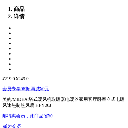
商品
详情
¥
219.0
¥249.0
会员专享96折 再减
¥0
元
美的/MIDEA 塔式暖风机取暖器电暖器家用客厅卧室立式电暖
风速热制热风扇 HFY20J
邮特惠会员，此商品省
¥0
成为会员