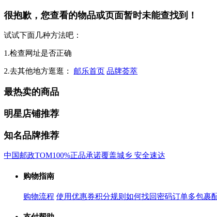
很抱歉，您查看的物品或页面暂时未能查找到！
试试下面几种方法吧：
1.检查网址是否正确
2.去其他地方逛逛：
邮乐首页
品牌荟萃
最热卖的商品
明星店铺推荐
知名品牌推荐
中国邮政
TOM
100%正品承诺
覆盖城乡 安全速达
购物指南
购物流程
使用优惠券
积分规则
如何找回密码
订单多包裹
支付帮助