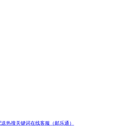
配送
热搜关键词
在线客服（邮乐通）