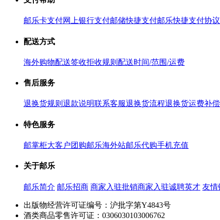
邮乐卡支付
网上银行支付
邮储快捷支付
邮乐快捷支付协议
配送方式
海外购物配送
签收拒收规则
配送时间/范围/运费
售后服务
退换货规则
退款说明
联系客服
退换货流程
退换货运费补偿
特色服务
邮掌柜
大客户团购
邮乐海外站
邮乐代购
手机充值
关于邮乐
邮乐简介
邮乐招商
商家入驻
批销商家入驻
诚聘英才
友情
出版物经营许可证编号：沪批字第Y4843号
酒类商品零售许可证：0306030103006762