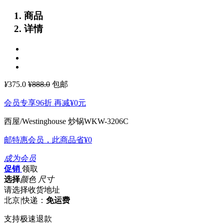
商品
详情
¥
375.0
¥888.0
包邮
会员专享96折 再减
¥0
元
西屋/Westinghouse 炒锅WKW-3206C
邮特惠会员，此商品省
¥0
成为会员
促销
领取
选择
颜色 尺寸
请选择收货地址
北京
|
快递：
免运费
支持极速退款