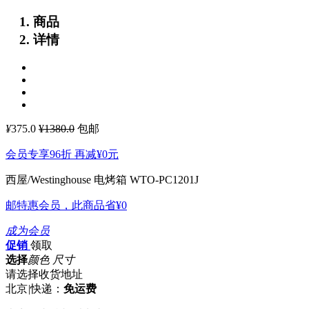
商品
详情
¥
375.0
¥1380.0
包邮
会员专享96折 再减
¥0
元
西屋/Westinghouse 电烤箱 WTO-PC1201J
邮特惠会员，此商品省
¥0
成为会员
促销
领取
选择
颜色 尺寸
请选择收货地址
北京
|
快递：
免运费