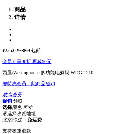
商品
详情
¥
225.0
¥788.0
包邮
会员专享96折 再减
¥0
元
西屋/Westinghouse 多功能电煮锅 WDG-1510
邮特惠会员，此商品省
¥0
成为会员
促销
领取
选择
颜色 尺寸
请选择收货地址
北京
|
快递：
免运费
支持极速退款