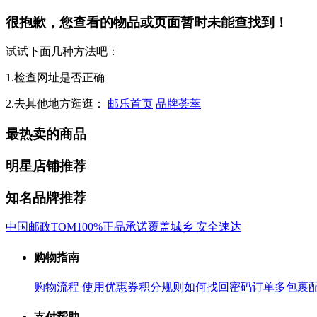
很抱歉，您查看的物品或页面暂时未能查找到！
试试下面几种方法吧：
1.检查网址是否正确
2.去其他地方逛逛：
邮乐首页
品牌荟萃
最热卖的商品
明星店铺推荐
知名品牌推荐
中国邮政
TOM
100%正品承诺
覆盖城乡 安全速达
购物指南
购物流程
使用优惠券
积分规则
如何找回密码
订单多包裹
支付帮助