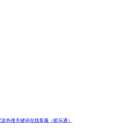
配送
热搜关键词
在线客服（邮乐通）