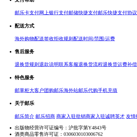
邮乐卡支付
网上银行支付
邮储快捷支付
邮乐快捷支付协议
配送方式
海外购物配送
签收拒收规则
配送时间/范围/运费
售后服务
退换货规则
退款说明
联系客服
退换货流程
退换货运费补偿
特色服务
邮掌柜
大客户团购
邮乐海外站
邮乐代购
手机充值
关于邮乐
邮乐简介
邮乐招商
商家入驻
批销商家入驻
诚聘英才
友情
出版物经营许可证编号：沪批字第Y4843号
酒类商品零售许可证：0306030103006762