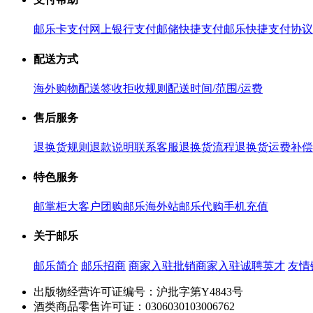
邮乐卡支付
网上银行支付
邮储快捷支付
邮乐快捷支付协议
配送方式
海外购物配送
签收拒收规则
配送时间/范围/运费
售后服务
退换货规则
退款说明
联系客服
退换货流程
退换货运费补偿
特色服务
邮掌柜
大客户团购
邮乐海外站
邮乐代购
手机充值
关于邮乐
邮乐简介
邮乐招商
商家入驻
批销商家入驻
诚聘英才
友情
出版物经营许可证编号：沪批字第Y4843号
酒类商品零售许可证：0306030103006762