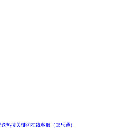
配送
热搜关键词
在线客服（邮乐通）