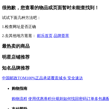
很抱歉，您查看的物品或页面暂时未能查找到！
试试下面几种方法吧：
1.检查网址是否正确
2.去其他地方逛逛：
邮乐首页
品牌荟萃
最热卖的商品
明星店铺推荐
知名品牌推荐
中国邮政
TOM
100%正品承诺
覆盖城乡 安全速达
购物指南
购物流程
使用优惠券
积分规则
如何找回密码
订单多包裹
支付帮助