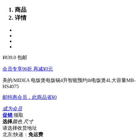
商品
详情
¥
839.0
包邮
会员专享96折 再减
¥0
元
美的/MIDEA 电饭煲电饭锅4升智能预约ih电饭煲4L大容量MB-
HS4075
邮特惠会员，此商品省
¥0
成为会员
促销
领取
选择
颜色 尺寸
请选择收货地址
北京
|
快递：
免运费