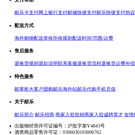
邮乐卡支付
网上银行支付
邮储快捷支付
邮乐快捷支付协议
配送方式
海外购物配送
签收拒收规则
配送时间/范围/运费
售后服务
退换货规则
退款说明
联系客服
退换货流程
退换货运费补偿
特色服务
邮掌柜
大客户团购
邮乐海外站
邮乐代购
手机充值
关于邮乐
邮乐简介
邮乐招商
商家入驻
批销商家入驻
诚聘英才
友情
出版物经营许可证编号：沪批字第Y4843号
酒类商品零售许可证：0306030103006762