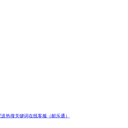
配送
热搜关键词
在线客服（邮乐通）