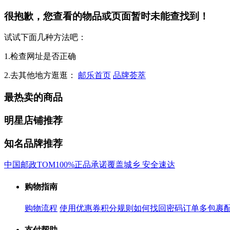
很抱歉，您查看的物品或页面暂时未能查找到！
试试下面几种方法吧：
1.检查网址是否正确
2.去其他地方逛逛：
邮乐首页
品牌荟萃
最热卖的商品
明星店铺推荐
知名品牌推荐
中国邮政
TOM
100%正品承诺
覆盖城乡 安全速达
购物指南
购物流程
使用优惠券
积分规则
如何找回密码
订单多包裹
支付帮助