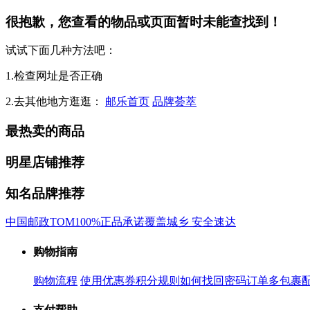
很抱歉，您查看的物品或页面暂时未能查找到！
试试下面几种方法吧：
1.检查网址是否正确
2.去其他地方逛逛：
邮乐首页
品牌荟萃
最热卖的商品
明星店铺推荐
知名品牌推荐
中国邮政
TOM
100%正品承诺
覆盖城乡 安全速达
购物指南
购物流程
使用优惠券
积分规则
如何找回密码
订单多包裹
支付帮助