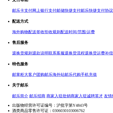
邮乐卡支付
网上银行支付
邮储快捷支付
邮乐快捷支付协议
配送方式
海外购物配送
签收拒收规则
配送时间/范围/运费
售后服务
退换货规则
退款说明
联系客服
退换货流程
退换货运费补偿
特色服务
邮掌柜
大客户团购
邮乐海外站
邮乐代购
手机充值
关于邮乐
邮乐简介
邮乐招商
商家入驻
批销商家入驻
诚聘英才
友情
出版物经营许可证编号：沪批字第Y4843号
酒类商品零售许可证：0306030103006762