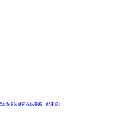
配送
热搜关键词
在线客服（邮乐通）