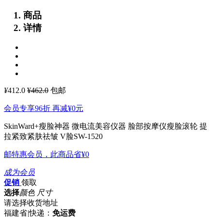
商品
详情
¥
412.0
¥462.0
包邮
会员专享96折 再减
¥0
元
SkinWard+瘦脸神器 微电流美容仪器 脸部按摩仪瘦脸滚轮 提
拉紧致紧肤祛皱 V脸SW-1520
邮特惠会员，此商品省
¥0
成为会员
促销
领取
选择
颜色 尺寸
请选择收货地址
福建省
|
快递：
免运费