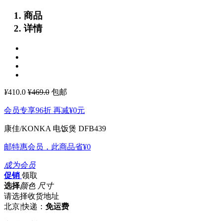
商品
详情
¥
410.0
¥469.0
包邮
会员专享96折 再减
¥0
元
康佳/KONKA 电饭煲 DFB439
邮特惠会员，此商品省
¥0
成为会员
促销
领取
选择
颜色 尺寸
请选择收货地址
北京
|
快递：
免运费