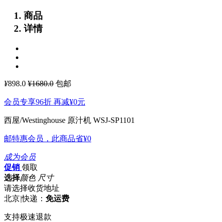
商品
详情
¥
898.0
¥1680.0
包邮
会员专享96折 再减
¥0
元
西屋/Westinghouse 原汁机 WSJ-SP1101
邮特惠会员，此商品省
¥0
成为会员
促销
领取
选择
颜色 尺寸
请选择收货地址
北京
|
快递：
免运费
支持极速退款