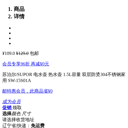
商品
详情
¥
109.0
¥129.0
包邮
会员专享96折 再减
¥0
元
苏泊尔/SUPOR 电水壶 热水壶 1.5L容量 双层防烫304不锈钢家
用 SW-15S01A
邮特惠会员，此商品省
¥0
成为会员
促销
领取
选择
颜色 尺寸
请选择收货地址
辽宁省
|
快递：
免运费