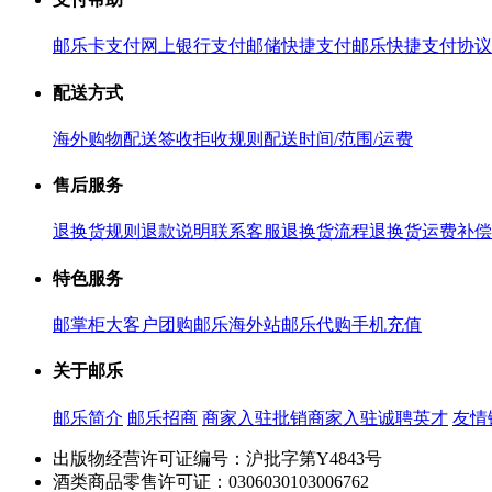
邮乐卡支付
网上银行支付
邮储快捷支付
邮乐快捷支付协议
配送方式
海外购物配送
签收拒收规则
配送时间/范围/运费
售后服务
退换货规则
退款说明
联系客服
退换货流程
退换货运费补偿
特色服务
邮掌柜
大客户团购
邮乐海外站
邮乐代购
手机充值
关于邮乐
邮乐简介
邮乐招商
商家入驻
批销商家入驻
诚聘英才
友情
出版物经营许可证编号：沪批字第Y4843号
酒类商品零售许可证：0306030103006762