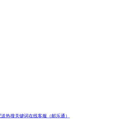
配送
热搜关键词
在线客服（邮乐通）