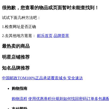
很抱歉，您查看的物品或页面暂时未能查找到！
试试下面几种方法吧：
1.检查网址是否正确
2.去其他地方逛逛：
邮乐首页
品牌荟萃
最热卖的商品
明星店铺推荐
知名品牌推荐
中国邮政
TOM
100%正品承诺
覆盖城乡 安全速达
购物指南
购物流程
使用优惠券
积分规则
如何找回密码
订单多包裹
支付帮助