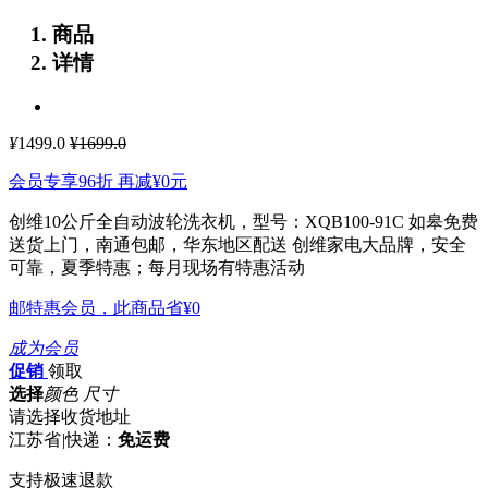
商品
详情
¥
1499.0
¥1699.0
会员专享96折 再减
¥0
元
创维10公斤全自动波轮洗衣机，型号：XQB100-91C 如皋免费
送货上门，南通包邮，华东地区配送
创维家电大品牌，安全
可靠，夏季特惠；每月现场有特惠活动
邮特惠会员，此商品省
¥0
成为会员
促销
领取
选择
颜色 尺寸
请选择收货地址
江苏省
|
快递：
免运费
支持极速退款