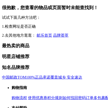
很抱歉，您查看的物品或页面暂时未能查找到！
试试下面几种方法吧：
1.检查网址是否正确
2.去其他地方逛逛：
邮乐首页
品牌荟萃
最热卖的商品
明星店铺推荐
知名品牌推荐
中国邮政
TOM
100%正品承诺
覆盖城乡 安全速达
购物指南
购物流程
使用优惠券
积分规则
如何找回密码
订单多包裹
支付帮助