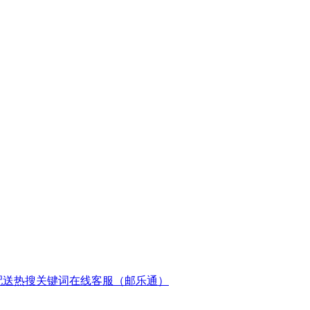
配送
热搜关键词
在线客服（邮乐通）