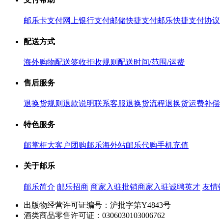
邮乐卡支付
网上银行支付
邮储快捷支付
邮乐快捷支付协议
配送方式
海外购物配送
签收拒收规则
配送时间/范围/运费
售后服务
退换货规则
退款说明
联系客服
退换货流程
退换货运费补偿
特色服务
邮掌柜
大客户团购
邮乐海外站
邮乐代购
手机充值
关于邮乐
邮乐简介
邮乐招商
商家入驻
批销商家入驻
诚聘英才
友情
出版物经营许可证编号：沪批字第Y4843号
酒类商品零售许可证：0306030103006762