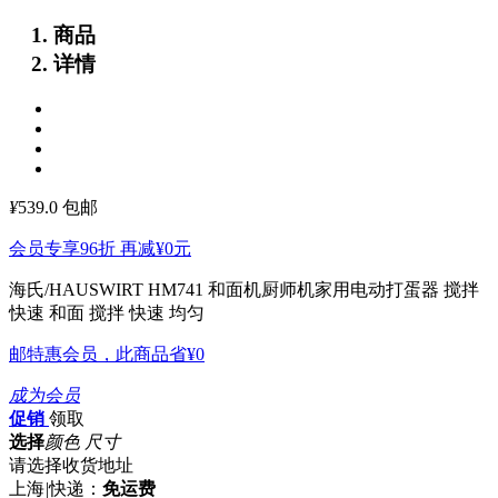
商品
详情
¥
539.0
包邮
会员专享96折 再减
¥0
元
海氏/HAUSWIRT HM741 和面机厨师机家用电动打蛋器 搅拌
快速
和面 搅拌 快速 均匀
邮特惠会员，此商品省
¥0
成为会员
促销
领取
选择
颜色 尺寸
请选择收货地址
上海
|
快递：
免运费