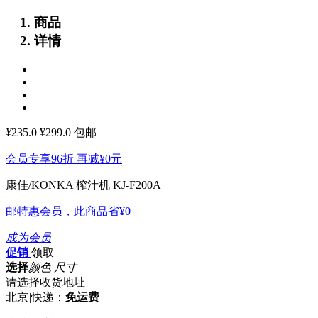
商品
详情
¥
235.0
¥299.0
包邮
会员专享96折 再减
¥0
元
康佳/KONKA 榨汁机 KJ-F200A
邮特惠会员，此商品省
¥0
成为会员
促销
领取
选择
颜色 尺寸
请选择收货地址
北京
|
快递：
免运费