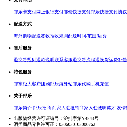
邮乐卡支付
网上银行支付
邮储快捷支付
邮乐快捷支付协议
配送方式
海外购物配送
签收拒收规则
配送时间/范围/运费
售后服务
退换货规则
退款说明
联系客服
退换货流程
退换货运费补偿
特色服务
邮掌柜
大客户团购
邮乐海外站
邮乐代购
手机充值
关于邮乐
邮乐简介
邮乐招商
商家入驻
批销商家入驻
诚聘英才
友情
出版物经营许可证编号：沪批字第Y4843号
酒类商品零售许可证：0306030103006762