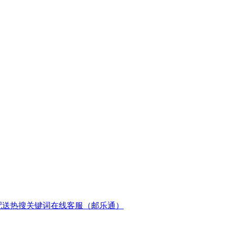
配送
热搜关键词
在线客服（邮乐通）