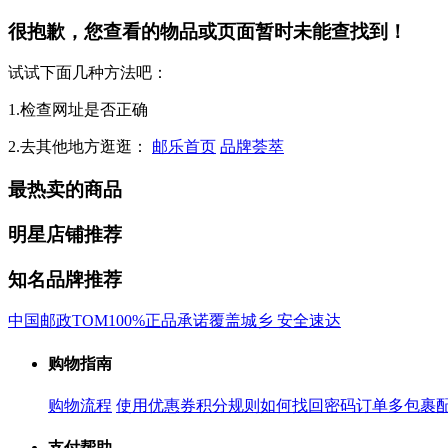
很抱歉，您查看的物品或页面暂时未能查找到！
试试下面几种方法吧：
1.检查网址是否正确
2.去其他地方逛逛：
邮乐首页
品牌荟萃
最热卖的商品
明星店铺推荐
知名品牌推荐
中国邮政
TOM
100%正品承诺
覆盖城乡 安全速达
购物指南
购物流程
使用优惠券
积分规则
如何找回密码
订单多包裹
支付帮助