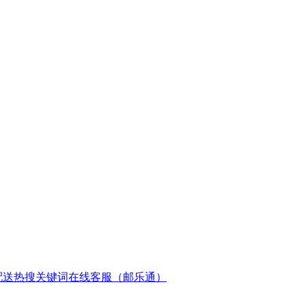
配送
热搜关键词
在线客服（邮乐通）