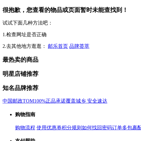
很抱歉，您查看的物品或页面暂时未能查找到！
试试下面几种方法吧：
1.检查网址是否正确
2.去其他地方逛逛：
邮乐首页
品牌荟萃
最热卖的商品
明星店铺推荐
知名品牌推荐
中国邮政
TOM
100%正品承诺
覆盖城乡 安全速达
购物指南
购物流程
使用优惠券
积分规则
如何找回密码
订单多包裹
支付帮助