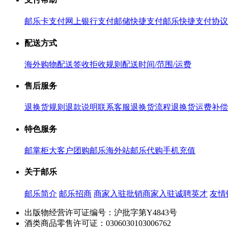
邮乐卡支付
网上银行支付
邮储快捷支付
邮乐快捷支付协议
配送方式
海外购物配送
签收拒收规则
配送时间/范围/运费
售后服务
退换货规则
退款说明
联系客服
退换货流程
退换货运费补偿
特色服务
邮掌柜
大客户团购
邮乐海外站
邮乐代购
手机充值
关于邮乐
邮乐简介
邮乐招商
商家入驻
批销商家入驻
诚聘英才
友情
出版物经营许可证编号：沪批字第Y4843号
酒类商品零售许可证：0306030103006762