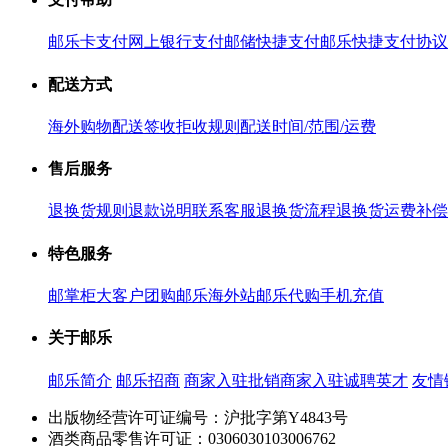
邮乐卡支付
网上银行支付
邮储快捷支付
邮乐快捷支付协议
配送方式
海外购物配送
签收拒收规则
配送时间/范围/运费
售后服务
退换货规则
退款说明
联系客服
退换货流程
退换货运费补偿
特色服务
邮掌柜
大客户团购
邮乐海外站
邮乐代购
手机充值
关于邮乐
邮乐简介
邮乐招商
商家入驻
批销商家入驻
诚聘英才
友情
出版物经营许可证编号：沪批字第Y4843号
酒类商品零售许可证：0306030103006762