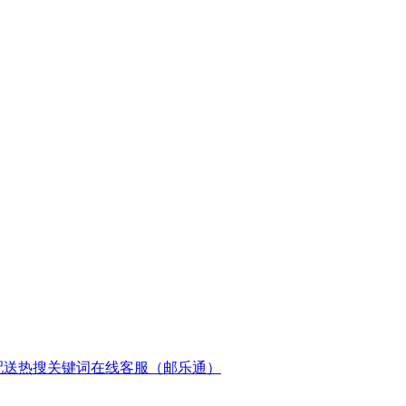
配送
热搜关键词
在线客服（邮乐通）