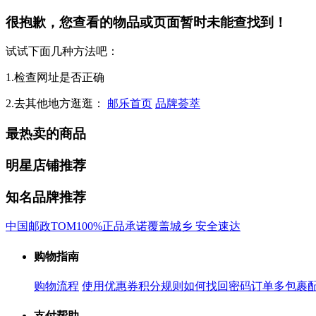
很抱歉，您查看的物品或页面暂时未能查找到！
试试下面几种方法吧：
1.检查网址是否正确
2.去其他地方逛逛：
邮乐首页
品牌荟萃
最热卖的商品
明星店铺推荐
知名品牌推荐
中国邮政
TOM
100%正品承诺
覆盖城乡 安全速达
购物指南
购物流程
使用优惠券
积分规则
如何找回密码
订单多包裹
支付帮助