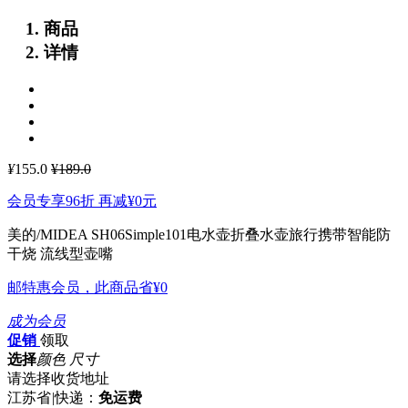
商品
详情
¥
155.0
¥189.0
会员专享96折 再减
¥0
元
美的/MIDEA SH06Simple101电水壶折叠水壶旅行携带智能防
干烧
流线型壶嘴
邮特惠会员，此商品省
¥0
成为会员
促销
领取
选择
颜色 尺寸
请选择收货地址
江苏省
|
快递：
免运费