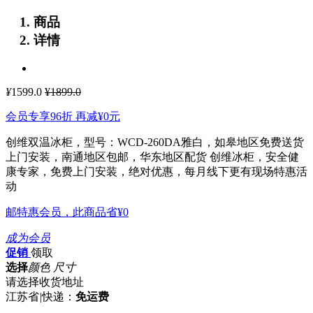
商品
详情
¥
1599.0
¥1899.0
会员专享96折 再减
¥0
元
创维双温冰柜，型号：WCD-260DA雅白，如皋地区免费送货
上门安装，南通地区包邮，华东地区配货
创维冰柜，安全健
康专家，免费上门安装，绝对优惠，每月线下更有现场特惠活
动
邮特惠会员，此商品省
¥0
成为会员
促销
领取
选择
颜色 尺寸
请选择收货地址
江苏省
|
快递：
免运费