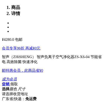
商品
详情
¥
4280.0
包邮
会员专享96折 再减
¥0
元
智声（ZHiSHENG） 智声负离子空气净化器ZS-X6-04
节能省
电 高效除菌 快速净化
邮特惠会员，此商品省
¥0
成为会员
促销
领取
选择
颜色 尺寸
请选择收货地址
广东省
|
快递：
免运费