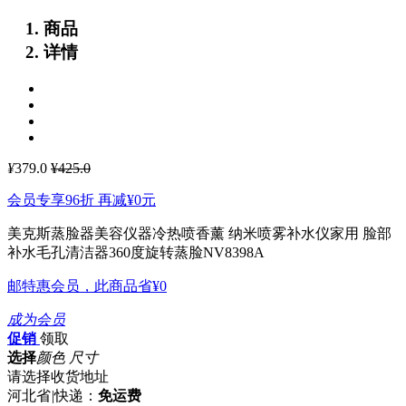
商品
详情
¥
379.0
¥425.0
会员专享96折 再减
¥0
元
美克斯蒸脸器美容仪器冷热喷香薰 纳米喷雾补水仪家用 脸部
补水毛孔清洁器360度旋转蒸脸NV8398A
邮特惠会员，此商品省
¥0
成为会员
促销
领取
选择
颜色 尺寸
请选择收货地址
河北省
|
快递：
免运费