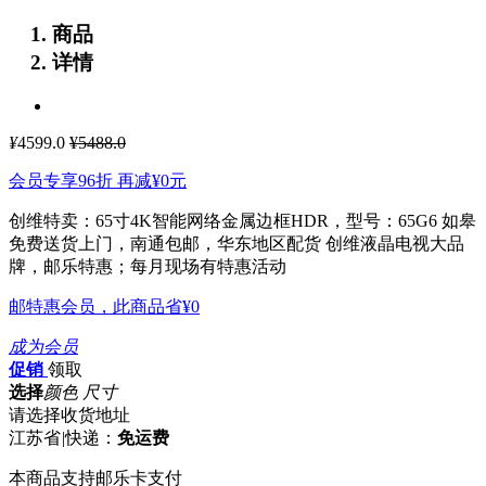
商品
详情
¥
4599.0
¥5488.0
会员专享96折 再减
¥0
元
创维特卖：65寸4K智能网络金属边框HDR，型号：65G6 如皋
免费送货上门，南通包邮，华东地区配货
创维液晶电视大品
牌，邮乐特惠；每月现场有特惠活动
邮特惠会员，此商品省
¥0
成为会员
促销
领取
选择
颜色 尺寸
请选择收货地址
江苏省
|
快递：
免运费
本商品支持邮乐卡支付