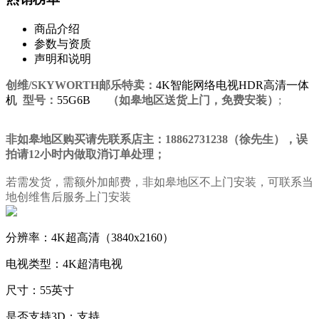
商品介绍
参数与资质
声明和说明
创维/SKYWORTH邮乐特卖：
4K智能网络电视HDR高清一体
机
型号：
55G6B
（如皋地区送货上门，免费安装）
;
非如皋地区购买请先联系店主：18862731238（徐先生），误
拍请12小时内做取消订单处理；
若需发货，需额外加邮费，非如皋地区不上门安装，可联系当
地创维售后服务上门安装
分辨率：4K超高清（3840x2160）
电视类型：4K超清电视
尺寸：55英寸
是否支持3D：支持