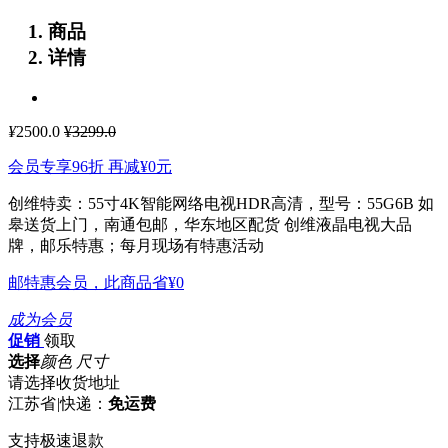
商品
详情
¥
2500.0
¥3299.0
会员专享96折 再减
¥0
元
创维特卖：55寸4K智能网络电视HDR高清，型号：55G6B 如
皋送货上门，南通包邮，华东地区配货
创维液晶电视大品
牌，邮乐特惠；每月现场有特惠活动
邮特惠会员，此商品省
¥0
成为会员
促销
领取
选择
颜色 尺寸
请选择收货地址
江苏省
|
快递：
免运费
支持极速退款